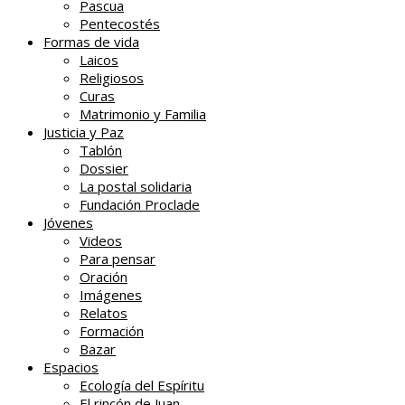
Pascua
Pentecostés
Formas de vida
Laicos
Religiosos
Curas
Matrimonio y Familia
Justicia y Paz
Tablón
Dossier
La postal solidaria
Fundación Proclade
Jóvenes
Videos
Para pensar
Oración
Imágenes
Relatos
Formación
Bazar
Espacios
Ecología del Espíritu
El rincón de Juan