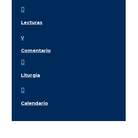

Lecturas
v
Comentario

Liturgia

Calendario