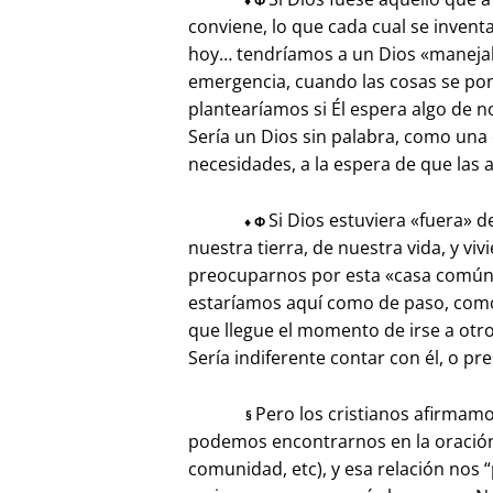
♦
Φ
conviene, lo que cada cual se inventa
hoy… tendríamos a un Dios «manejab
emergencia, cuando las cosas se po
plantearíamos si Él espera algo de n
Sería un Dios sin palabra, como un
necesidades, a la espera de que las 
Si Dios estuviera «fuera» 
♦
Φ
nuestra tierra, de nuestra vida, y vivie
preocuparnos por esta «casa común»
estaríamos aquí como de paso, com
que llegue el momento de irse a otr
Sería indiferente contar con él, o pr
Pero los cristianos afirmam
§
podemos encontrarnos en la oración 
comunidad, etc), y esa relación nos 