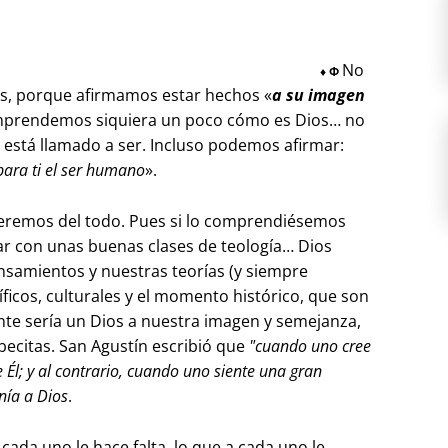
No
♦
Φ
os, porque afirmamos estar hechos «
a su imagen
 comprendemos siquiera un poco cómo es Dios… no
está llamado a ser. Incluso podemos afirmar:
para ti el ser humano
».
eremos del todo. Pues si lo comprendiésemos
icar con unas buenas clases de teología… Dios
samientos y nuestras teorías (y siempre
íficos, culturales y el momento histórico, que son
te sería un Dios a nuestra imagen y semejanza,
becitas. San Agustín escribió que
"cuando uno cree
e Él; y al contrario, cuando uno siente una gran
nía a Dios
.
 cada uno le hace falta, lo que a cada uno le