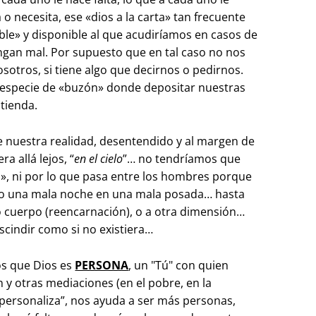
 o necesita, ese «dios a la carta» tan frecuente
le» y disponible al que acudiríamos en casos de
ngan mal. Por supuesto que en tal caso no nos
osotros, si tiene algo que decirnos o pedirnos.
a especie de «buzón» donde depositar nuestras
atienda.
de nuestra realidad, desentendido y al margen de
ra allá lejos, “
en el cielo
”… no tendríamos que
, ni por lo que pasa entre los hombres porque
o una mala noche en una mala posada… hasta
o cuerpo (reencarnación), o a otra dimensión…
escindir como si no existiera…
os que Dios es
PERSONA
, un "Tú" con quien
y otras mediaciones (en el pobre, en la
“personaliza”, nos ayuda a ser más personas,