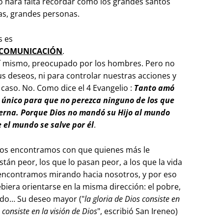
hará falta recordar cómo los grandes santos
s, grandes personas.
s es
/COMUNICACIÓN
.
 sí mismo, preocupado por los hombres. Pero no
us deseos, ni para controlar nuestras acciones y
aso. No. Como dice el 4 Evangelio :
Tanto amó
 único para que no perezca ninguno de los que
terna. Porque Dios no mandó su Hijo al mundo
 el mundo se salve por él
.
nos encontramos con que quienes más le
tán peor, los que lo pasan peor, a los que la vida
 encontramos mirando hacia nosotros, y por eso
era orientarse en la misma dirección: el pobre,
tado… Su deseo mayor ("
la gloria de Dios consiste en
consiste en la visión de Dios
", escribió San Ireneo)