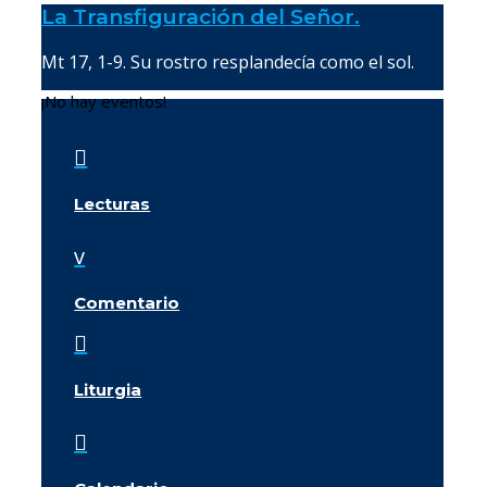
La Transfiguración del Señor.
Mt 17, 1-9. Su rostro resplandecía como el sol.
¡No hay eventos!

Lecturas
v
Comentario

Liturgia
