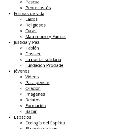
Pascua
Pentecostés
Formas de vida
Laicos
Religiosos
Curas
Matrimonio y Familia
Justicia y Paz
Tablón
Dossier
La postal solidaria
Fundación Proclade
Jóvenes
Videos
Para pensar
Oración
Imágenes
Relatos
Formación
Bazar
Espacios
Ecología del Espíritu
El rincón de Juan