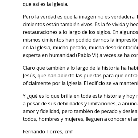
que así es la Iglesia.
Pero la verdad es que la imagen no es verdadera. L
cimientos están también vivos. Es la fe vivida y he
restauraciones a lo largo de los siglos. En alguno
mismos cimientos han podido darnos la impresión 
en la Iglesia, mucho pecado, mucha desorientación.
experta en humanidad (Pablo VI) a veces se ha co
Claro que también a lo largo de la historia ha hab
Jesús, que han abierto las puertas para que entras
oficialmente por la iglesia. El edificio se va mant
Y ¿qué es lo que brilla en toda esta historia y ho
a pesar de sus debilidades y limitaciones, a anunc
amor y fidelidad, pero también de pecado y deslealt
todos, hombres y mujeres, lleguen a conocer el a
Fernando Torres, cmf