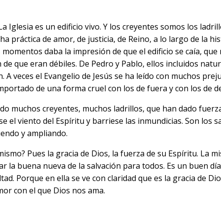
a Iglesia es un edificio vivo. Y los creyentes somos los ladr
cha práctica de amor, de justicia, de Reino, a lo largo de la
s momentos daba la impresión de que el edificio se caía, que
de que eran débiles. De Pedro y Pablo, ellos incluidos nat
 A veces el Evangelio de Jesús se ha leído con muchos prejui
mportado de una forma cruel con los de fuera y con los de d
ido muchos creyentes, muchos ladrillos, que han dado fuerza 
e el viento del Espíritu y barriese las inmundicias. Son los
eniendo y ampliando.
y mismo? Pues la gracia de Dios, la fuerza de su Espíritu. La 
iar la buena nueva de la salvación para todos. Es un buen día
ad. Porque en ella se ve con claridad que es la gracia de Dio
mor con el que Dios nos ama.