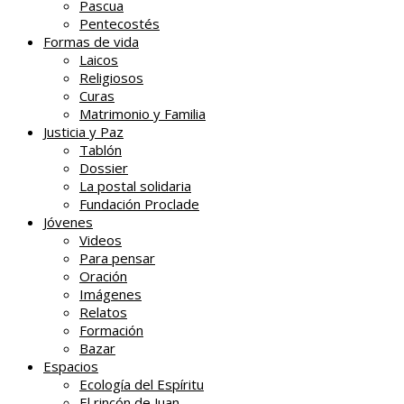
Pascua
Pentecostés
Formas de vida
Laicos
Religiosos
Curas
Matrimonio y Familia
Justicia y Paz
Tablón
Dossier
La postal solidaria
Fundación Proclade
Jóvenes
Videos
Para pensar
Oración
Imágenes
Relatos
Formación
Bazar
Espacios
Ecología del Espíritu
El rincón de Juan