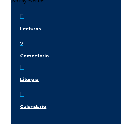
¡No hay eventos!

Lecturas
v
Comentario

Liturgia

Calendario