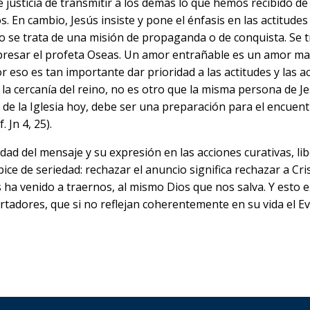
 justicia de transmitir a los demás lo que hemos recibido de
s. En cambio, Jesús insiste y pone el énfasis en las actitude
 se trata de una misión de propaganda o de conquista. Se t
esar el profeta Oseas. Un amor entrañable es un amor matern
 eso es tan importante dar prioridad a las actitudes y las acc
 la cercanía del reino, no es otro que la misma persona de Je
 de la Iglesia hoy, debe ser una preparación para el encuent
 Jn 4, 25).
idad del mensaje y su expresión en las acciones curativas, li
ice de seriedad: rechazar el anuncio significa rechazar a Cri
 ha venido a traernos, al mismo Dios que nos salva. Y esto e
tadores, que si no reflejan coherentemente en su vida el Ev