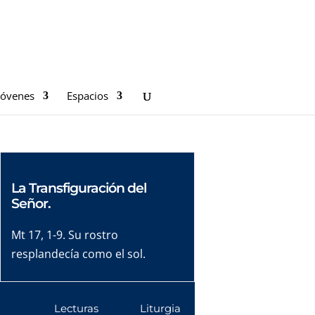
Jóvenes
Espacios
La Transfiguración del
Señor.
Mt 17, 1-9. Su rostro
resplandecía como el sol.
Lecturas
Liturgia