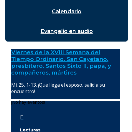
Calendario
Evangelio en audio
Viernes de la XVIII Semana del
Tiempo Ordinario. San Cayetano,
presbítero. Santos Sixto II, papa, y
compañeros, mártires
Mt 25, 1-13. ¡Que llega el esposo, salid a su
encuentro!
¡No hay eventos!

Lecturas