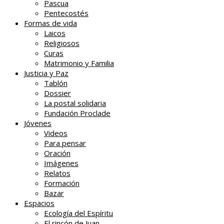
Pascua
Pentecostés
Formas de vida
Laicos
Religiosos
Curas
Matrimonio y Familia
Justicia y Paz
Tablón
Dossier
La postal solidaria
Fundación Proclade
Jóvenes
Videos
Para pensar
Oración
Imágenes
Relatos
Formación
Bazar
Espacios
Ecología del Espíritu
El rincón de Juan