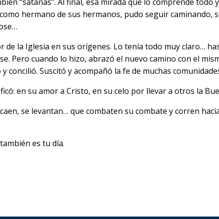
ién “satanás”. Al final, esa mirada que lo comprende todo y 
ahí, como hermano de sus hermanos, pudo seguir caminando, si
dose…
 de la Iglesia en sus orígenes. Lo tenía todo muy claro… has
e. Pero cuando lo hizo, abrazó el nuevo camino con el mismo
 y concilió. Suscitó y acompañó la fe de muchas comunidades.
unificó: en su amor a Cristo, en su celo por llevar a otros la B
aen, se levantan… que combaten su combate y corren hacia l
también es tu día.