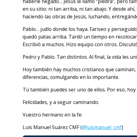
haberle negado… Jesús le llamó “piedra”, pero tamb
en su sitio: ni tan arriba, ni tan abajo. Y desde 
haciendo las obras de Jesús, luchando, entregán
Pablo… judío donde los haya. Fariseo y perseguidor
quedó patas arriba. Tardó un tiempo en recolocars
Escribió a muchos. Hizo equipo con otros. Discutió
Pedro y Pablo. Tan distintos. Al final, la vida les 
Hoy también hay muchos cristianos que caminan, c
diferencias, comulgando en lo importante.
Tú también puedes ser uno de ellos. Por eso, hoy 
Felicidades, y a seguir caminando.
Vuestro hermano en la fe:
Luis Manuel Suárez CMF (
@luismanuel_cmf
)