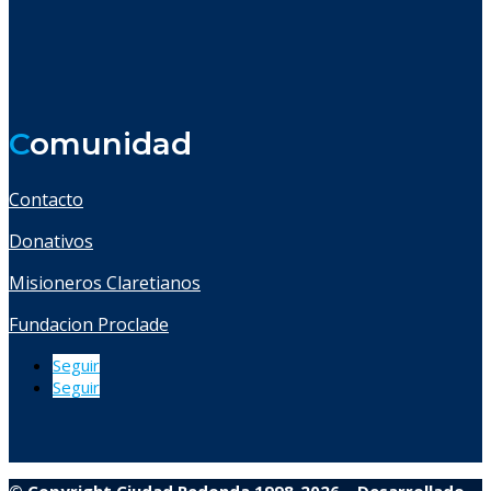
C
omunidad
Contacto
Donativos
Misioneros Claretianos
Fundacion Proclade
Seguir
Seguir
© Copyright Ciudad Redonda 1998-2026
–
Desarrollado