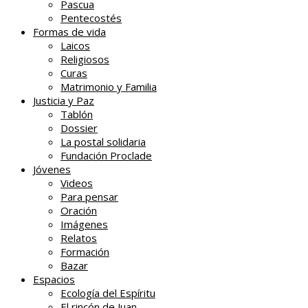
Pascua
Pentecostés
Formas de vida
Laicos
Religiosos
Curas
Matrimonio y Familia
Justicia y Paz
Tablón
Dossier
La postal solidaria
Fundación Proclade
Jóvenes
Videos
Para pensar
Oración
Imágenes
Relatos
Formación
Bazar
Espacios
Ecología del Espíritu
El rincón de Juan