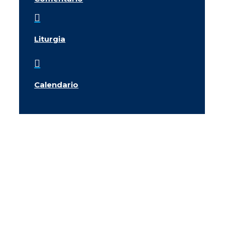

Liturgia

Calendario