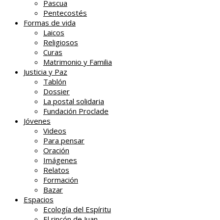
Pascua
Pentecostés
Formas de vida
Laicos
Religiosos
Curas
Matrimonio y Familia
Justicia y Paz
Tablón
Dossier
La postal solidaria
Fundación Proclade
Jóvenes
Videos
Para pensar
Oración
Imágenes
Relatos
Formación
Bazar
Espacios
Ecología del Espíritu
El rincón de Juan