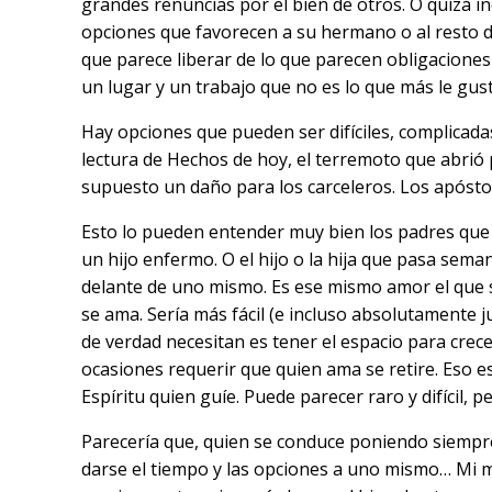
grandes renuncias por el bien de otros. O quizá in
opciones que favorecen a su hermano o al resto de
que parece liberar de lo que parecen obligaciones
un lugar y un trabajo que no es lo que más le gu
Hay opciones que pueden ser difíciles, complicada
lectura de Hechos de hoy, el terremoto que abrió p
supuesto un daño para los carceleros. Los apóstol
Esto lo pueden entender muy bien los padres que 
un hijo enfermo. O el hijo o la hija que pasa sema
delante de uno mismo. Es ese mismo amor el que s
se ama. Sería más fácil (e incluso absolutamente 
de verdad necesitan es tener el espacio para crec
ocasiones requerir que quien ama se retire. Eso es
Espíritu quien guíe. Puede parecer raro y difícil, p
Parecería que, quien se conduce poniendo siempre
darse el tiempo y las opciones a uno mismo… Mi m