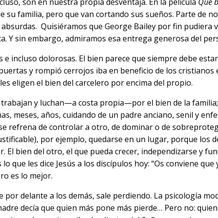
cluso, son en nuestra propia desventaja. En la película
Qué be
 su familia, pero que van cortando sus sueños. Parte de nos
 absurdas. Quisiéramos que George Bailey por fin pudiera vi
sta. Y sin embargo, admiramos esa entrega generosa del per
s e incluso dolorosas. El bien parece que siempre debe estar
uertas y rompió cerrojos iba en beneficio de los cristianos 
es eligen el bien del carcelero por encima del propio.
trabajan y luchan—a costa propia—por el bien de la familia
nas, meses, años, cuidando de un padre anciano, senil y enf
e refrena de controlar a otro, de dominar o de sobreprotege
justificable), por ejemplo, quedarse en un lugar, porque los
er. El bien del otro, el que pueda crecer, independizarse y
 lo que les dice Jesús a los discípulos hoy: “Os conviene que
ero es lo mejor.
 por delante a los demás, sale perdiendo. La psicología mo
adre decía que quien más pone más pierde… Pero no: quien 