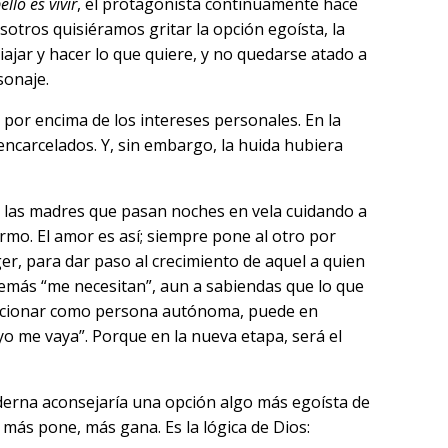
llo es vivir
, el protagonista continuamente hace
otros quisiéramos gritar la opción egoísta, la
ajar y hacer lo que quiere, y no quedarse atado a
sonaje.
 por encima de los intereses personales. En la
encarcelados. Y, sin embargo, la huida hubiera
; las madres que pasan noches en vela cuidando a
ermo. El amor es así; siempre pone al otro por
r, para dar paso al crecimiento de aquel a quien
 demás “me necesitan”, aun a sabiendas que lo que
 funcionar como persona autónoma, puede en
 yo me vaya”. Porque en la nueva etapa, será el
derna aconsejaría una opción algo más egoísta de
más pone, más gana. Es la lógica de Dios: