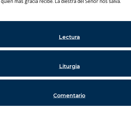
quien más gracia recibe. La diestra del Señor nos salva.
Lectura
Liturgia
Comentario