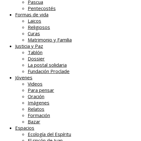
Pascua
Pentecostés
Formas de vida
Laicos
Religiosos
Curas
Matrimonio y Familia
Justicia y Paz
Tablón
Dossier
La postal solidaria
Fundación Proclade
Jóvenes
Videos
Para pensar
Oración
Imágenes
Relatos
Formación
Bazar
Espacios
Ecología del Espíritu
El rincón de Juan