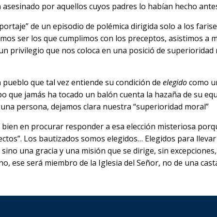
rá asesinado por aquellos cuyos padres lo habían hecho antes
eportaje” de un episodio de polémica dirigida solo a los fa
emos ser los que cumplimos con los preceptos, asistimos a m
un privilegio que nos coloca en una posició de superioridad 
un pueblo que tal vez entiende su condición de
elegido
como un
po que jamás ha tocado un balón cuenta la hazaña de su e
lguna persona, dejamos clara nuestra “superioridad moral”
bien en procurar responder a esa elección misteriosa porqu
ectos”. Los bautizados somos elegidos… Elegidos para llevar
 sino una gracia y una misión que se dirige, sin excepciones, 
o, ese será miembro de la Iglesia del Señor, no de una casta