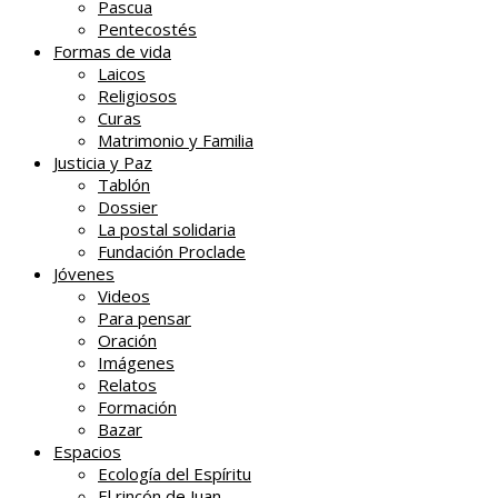
Pascua
Pentecostés
Formas de vida
Laicos
Religiosos
Curas
Matrimonio y Familia
Justicia y Paz
Tablón
Dossier
La postal solidaria
Fundación Proclade
Jóvenes
Videos
Para pensar
Oración
Imágenes
Relatos
Formación
Bazar
Espacios
Ecología del Espíritu
El rincón de Juan