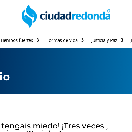
Tiempos fuertes
Formas de vida
Justicia y Paz
io
tengais miedo! ¡Tres veces!,