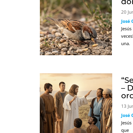
do
20 Ju
José 
Jesús
veces
una.
“S
– 
ord
13 Ju
José 
Jesús
que 