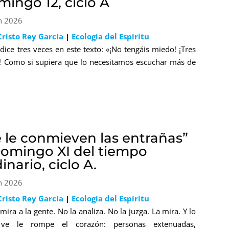
mingo 12, ciclo A
n 2026
Cristo Rey García
|
Ecología del Espíritu
 dice tres veces en este texto: «¡No tengáis miedo! ¡Tres
! Como si supiera que lo necesitamos escuchar más de
e le conmieven las entrañas”
Domingo XI del tiempo
inario, ciclo A.
n 2026
Cristo Rey García
|
Ecología del Espíritu
 mira a la gente. No la analiza. No la juzga. La mira. Y lo
ve le rompe el corazón: personas extenuadas,