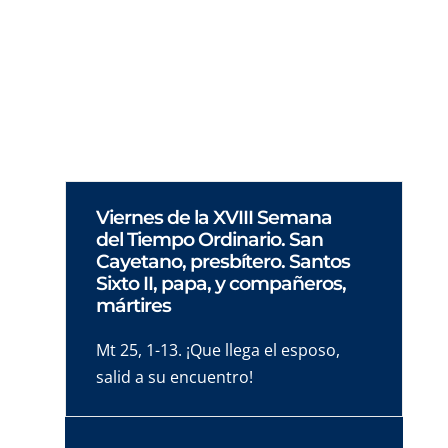
muchedumbre de más de cinco mil hombres
con dos panes y cinco peces, pidió a sus
apóstoles que recogieran las sobras,
esparcidas aquí y allá en el suelo.
Viernes de la XVIII Semana
del Tiempo Ordinario. San
Cayetano, presbítero. Santos
Sixto II, papa, y compañeros,
mártires
Mt 25, 1-13. ¡Que llega el esposo,
salid a su encuentro!