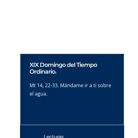
que es un símbolo, quizás el símbolo más
fundamental de profundidad, de amor, de
fidelidad y de fe.
XIX Domingo del Tiempo
Ordinario.
Mt 14, 22-33. Mándame ir a ti sobre
el agua.
Lecturas