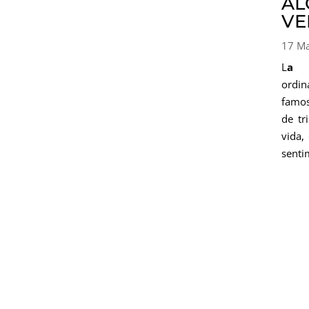
AL
VE
17 M
L
a 
ordin
famos
de tr
vida,
senti