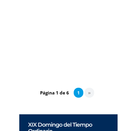
Palabras que riman. Realidades que difieren.
Símbolos que se contraponen. Al caracol se
mueve despacio sobre sí mismo y con la casa
a cuestas; el girasol se mueve siguiendo la luz
y del calor; se activa por la mañana al
aparecer el sol en el horizonte.
Página 1 de 6
1
»
XIX Domingo del Tiempo