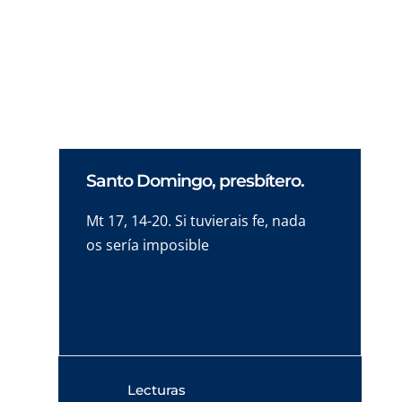
Jesús dice tres veces en este texto: «¡No
tengáis miedo! ¡Tres veces! Como si supiera
que lo necesitamos escuchar más de una.
Santo Domingo, presbítero.
Mt 17, 14-20. Si tuvierais fe, nada
os sería imposible
Lecturas