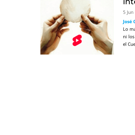
in
5 Jun
José 
Lo má
ni lo
el Cu