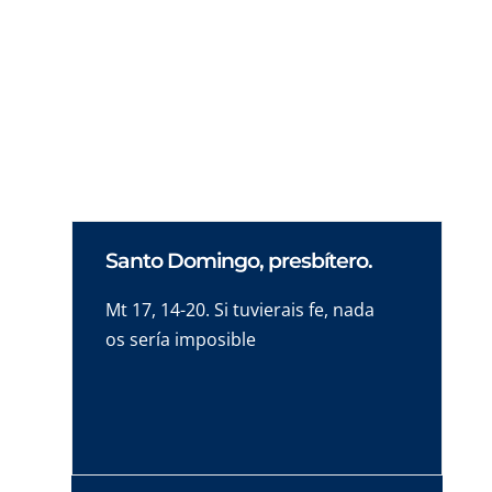
Analizamos la realidad de los cristianos en
2026: entre el acoso en Jerusalén, la crisis en
Gaza y el riesgo de que los Santos Lugares se
conviertan en museos sin vida.
Santo Domingo, presbítero.
Mt 17, 14-20. Si tuvierais fe, nada
os sería imposible