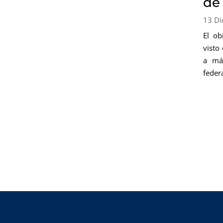
de
13 Di
El ob
visto
a más
federa