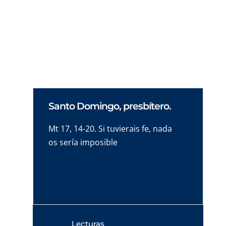
quedan en aparente soledad, pues, después
de los cuarenta días, dejó de aparecerse a los
suyos.
Santo Domingo, presbítero.
Mt 17, 14-20. Si tuvierais fe, nada
os sería imposible
Lecturas