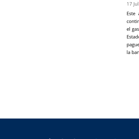
17 Ju
Este 
conti
el ga
Estad
pague
la ba