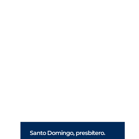
Licenciada en pedagogía, en la especialidad
de
organización escolar, se dedica a la formación
permanente de los maestros de educación
infantil
y primaria y al asesoramiento pedagógico y
de
gestión de escuelas. Desde el año 2000
coordina
el programa“F
Santo Domingo, presbítero.