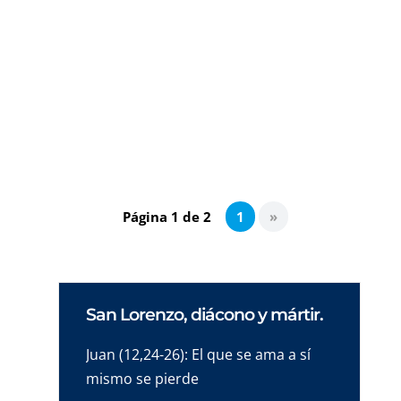
la primera lectura de este día. «Tú serás mi
pueblo y yo seré tu Dios» la inquebrantable
alianza que el Padre establece con la
humanidad para todos los tiempos. Es esa
pertenencia la que posibilita los sueños
mayores y mejores.
Página 1 de 2
1
»
San Lorenzo, diácono y mártir.
Juan (12,24-26): El que se ama a sí
mismo se pierde