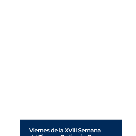
El hombre hoy es profundamente
anticontemplativo. Le agobia su propia
búsqueda de placer; el activismo el afán de
competir, la ansiedad, el deseo de tener
imagen, la carencia de ‘transcendencia’, la
muerte y la ‘eliminación’ del misterio.
Viernes de la XVIII Semana