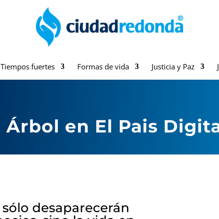
Tiempos fuertes
Formas de vida
Justicia y Paz
Árbol en El Pais Digita
 sólo desaparecerán