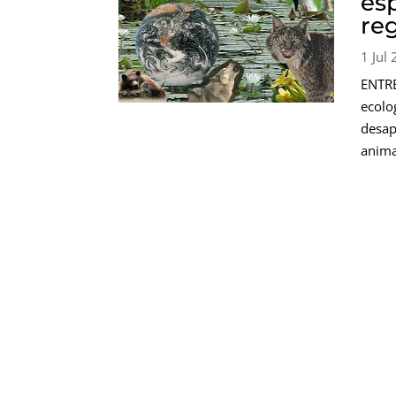
esp
re
1 Jul
ENTR
ecolo
desa
anima