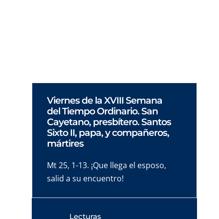
Un retrato del cristiano ideal para el «hoy».
Para que te revises… y diseñes el que tú creas
necesario.
Viernes de la XVIII Semana
del Tiempo Ordinario. San
Cayetano, presbítero. Santos
Sixto II, papa, y compañeros,
mártires
Mt 25, 1-13. ¡Que llega el esposo,
salid a su encuentro!
Lecturas