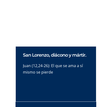
Contempla a María al pie de la Cruz. Una
reflexión profunda sobre su unión al dolor de
Cristo y el valor redentor del sufrimiento
desde la fe.
San Lorenzo, diácono y mártir.
Juan (12,24-26): El que se ama a sí
mismo se pierde