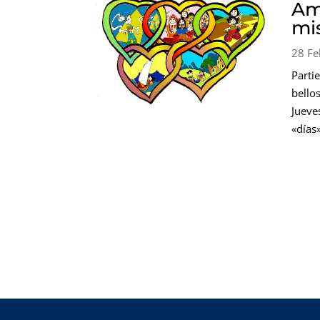
Am
mi
28 Fe
Part
bello
Jueve
«días»