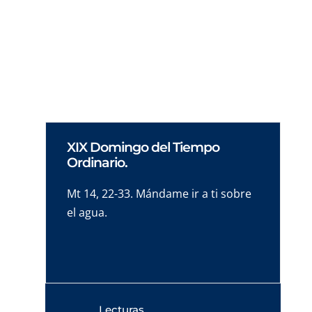
gobierno y traza unas líneas-maestra de cómo
abordar la revitalización de un Instituto en
estos momentos históricos.
XIX Domingo del Tiempo
Ordinario.
Mt 14, 22-33. Mándame ir a ti sobre
el agua.
Lecturas