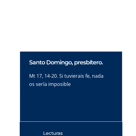
Nunca habrías podido llegar muy lejos si
fuiste capaz de abandonar tu sueñopor la
opinión de otra persona
Santo Domingo, presbítero.
Mt 17, 14-20. Si tuvierais fe, nada
os sería imposible
Lecturas