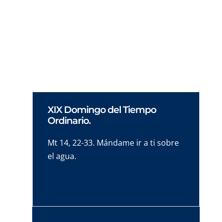
Vamos a deleitarnos al contemplar el misterio
de la Inmaculada Concepción de la Virgen
María.
XIX Domingo del Tiempo
Ordinario.
Mt 14, 22-33. Mándame ir a ti sobre
el agua.