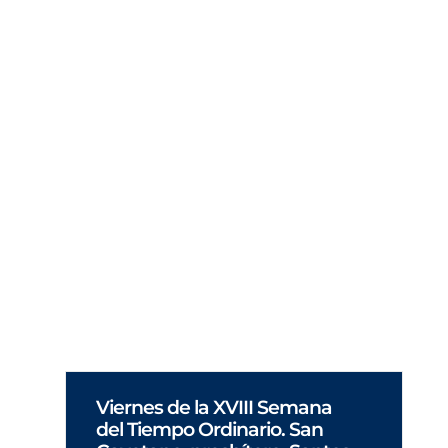
Durante algún tiempo la espiritualidad ha
estado reservada a los «profesionales» de la
religión. Tenía que ver con la búsqueda de la
perfección. Actualmente está adquiriendo un
sentido más amplio y realista. Son
espirituales las personas que viven con sen
Viernes de la XVIII Semana
del Tiempo Ordinario. San