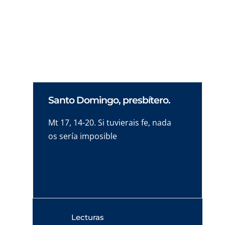
fueran de la misma familia, los sintecho
tendrán hogares y no tendrán que seguir
comiendo de cubos de basura.
Santo Domingo, presbítero.
Mt 17, 14-20. Si tuvierais fe, nada
os sería imposible
Lecturas