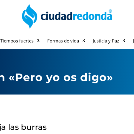
Tiempos fuertes
Formas de vida
Justicia y Paz
 «Pero yo os digo»
a las burras