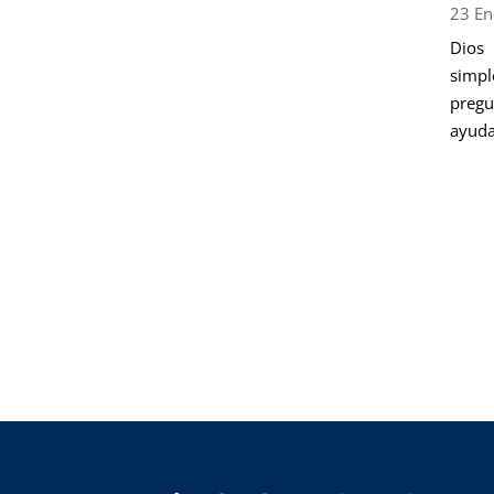
23 En
Dios
simp
pregu
ayuda