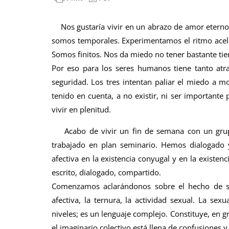
Nos gustaría vivir en un abrazo de amor eterno.
somos temporales. Experimentamos el ritmo acele
Somos finitos. Nos da miedo no tener bastante tie
Por eso para los seres humanos tiene tanto atrac
seguridad. Los tres intentan paliar el miedo a m
tenido en cuenta, a no existir, ni ser important
vivir en plenitud.
Acabo de vivir un fin de semana con un gru
trabajado en plan seminario. Hemos dialogado 
afectiva en la existencia conyugal y en la existen
escrito, dialogado, compartido.
Comenzamos aclarándonos sobre el hecho de se
afectiva, la ternura, la actividad sexual. La sexu
niveles; es un lenguaje complejo. Constituye, en g
el imaginario colectivo está llena de confusiones