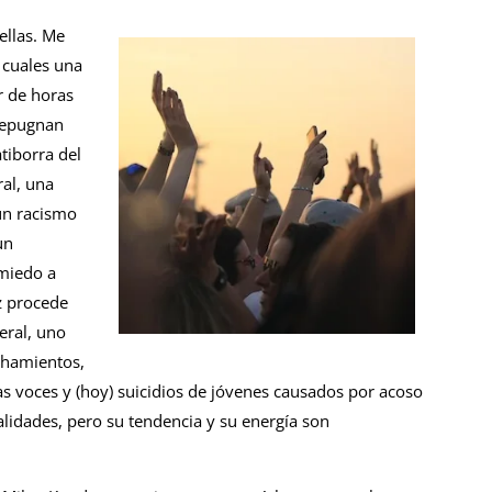
ellas. Me
 cuales una
r de horas
 repugnan
tiborra del
al, una
 un racismo
un
miedo a
z procede
eral, uno
nchamientos,
as voces y (hoy) suicidios de jóvenes causados por acoso
lidades, pero su tendencia y su energía son