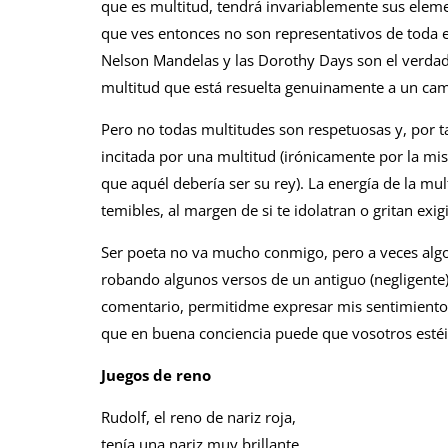
que es multitud, tendrá invariablemente sus elemen
que ves entonces no son representativos de toda es
Nelson Mandelas y las Dorothy Days son el verdader
multitud que está resuelta genuinamente a un ca
Pero no todas multitudes son respetuosas y, por ta
incitada por una multitud (irónicamente por la m
que aquél debería ser su rey). La energía de la mul
temibles, al margen de si te idolatran o gritan exig
Ser poeta no va mucho conmigo, pero a veces algo 
robando algunos versos de un antiguo (negligente
comentario, permitidme expresar mis sentimientos
que en buena conciencia puede que vosotros esté
Juegos de reno
Rudolf, el reno de nariz roja,
tenía una nariz muy brillante