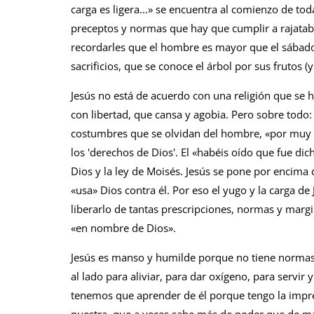
carga es ligera…» se encuentra al comien­zo de toda
preceptos y normas que hay que cumplir a rajatab
recordarles que el hombre es mayor que el sábado,
sacrificios, que se conoce el árbol por sus frutos (
Jesús no está de acuerdo con una religión que se 
con libertad, que cansa y agobia. Pero sobre todo: 
costumbres que se olvidan del hombre, «por muy
los 'derechos de Dios'. El «habéis oído que fue d
Dios y la ley de Moisés. Jesús se po­ne por encim
«usa» Dios contra él. Por eso el yugo y la carga de
liberarlo de tantas prescripciones, normas y ma
«en nombre de Dios».
Jesús es manso y humilde porque no tiene normas
al lado para aliviar, para dar oxígeno, para servir
tenemos que aprender de él porque tengo la impre