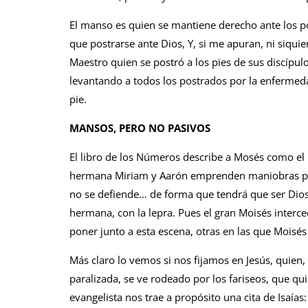
El manso es quien se mantiene derecho ante los p
que postrarse ante Dios, Y, si me apuran, ni siquie
Maestro quien se postró a los pies de sus discípu
levantando a todos los postrados por la enfer­med
pie.
MANSOS, PERO NO PASIVOS
El libro de los Números describe a Mosés como e
hermana Miriam y Aarón emprenden maniobras para
no se defiende… de forma que tendrá que ser Dios q
hermana, con la lepra. Pues el gran Moisés interc
poner junto a esta escena, otras en las que Moisés
Más claro lo vemos si nos fijamos en Je­sús, qui
paralizada, se ve rodeado por los fariseos, que quie
evangelista nos trae a propósito una cita de Isaías