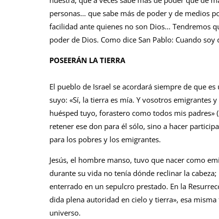
nuestra, que a veces sabe más de poder que de m
personas… que sabe más de poder y de medios po
facilidad ante quienes no son Dios… Tendremos q
poder de Dios. Como dice San Pablo: Cuando soy dé
POSEERÁN LA TIERRA
El pueblo de Israel se acordará siempre de que es 
suyo: «Sí, la tierra es mía. Y voso­tros emigrantes 
huésped tuyo, foras­tero como todos mis padres» (S
retener ese don para él sólo, sino a hacer participan
para los pobres y los emigrantes.
Jesús, el hombre manso, tuvo que nacer como emigra
durante su vida no tenía dón­de reclinar la cabeza; 
enterrado en un sepulcro prestado. En la Resurre
dida plena autoridad en cielo y tierra», esa misma 
universo.