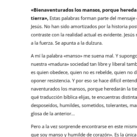
«Bienaventurados los mansos, porque hereda
tierra»,
Estas palabras forman parte del mensaje 
Jesús. No han sido amortizados por la historia post
contraste con la realidad actual es evidente. Jesús
a la fuerza. Se apunta a la dulzura.
A mí la palabra «manso» me suena mal. Y supongo
nuestra «madura» sociedad tan libre y li­beral ta
es quien obedece, quien no es rebelde, quien no da
oponer resis­tencia. Y por eso se hace difícil ente
naventurados los mansos, porque heredarán la tier
qué traducción bíblica elijas, te encuentras disti
desposeídos, humil­des, sometidos, tolerantes, m
glosa de la anterior…
Pero a la vez sorprende encontrarse en es­te mism
que soy manso y humilde de corazón». Es la única