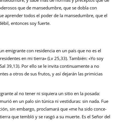
ansedumbre, y sabe más de normas y pre­ceptos que de
derosos que de mansedum­bre, que se dobla con
ue aprender todos el poder de la mansedumbre, que el
bil, entonces soy fuerte.
un emigrante con residencia en un país que no es el
y residentes en mi tierra» (Lv 25,33). También: «Yo soy
al 39,13). Por ello se le invita continuamente a no
tes a otros de sus frutos, y así dejarán las primi­cias
nte al no tener ni siquiera un si­tio en la posada:
murió en un palo sin tú­nica ni vestiduras: sin nada. Fue
cción, sin embargo, proclamará que «me ha sido conce­
tierra que tembló y se rasgó a su muer­te. Es el Señor del