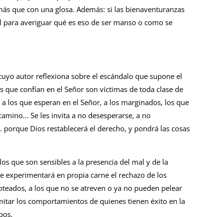
s que con una glosa. Además: si las bienaventu­ranzas
Él para averiguar qué es eso de ser manso o como se
uyo autor reflexiona sobre el escán­dalo que supone el
s que confían en el Señor son víctimas de toda clase de
a a los que esperan en el Señor, a los marginados, los que
camino… Se les invita a no desespe­rarse, a no
e… porque Dios restablecerá el derecho, y pondrá las cosas
os que son sensibles a la presencia del mal y de la
ue experimentará en pro­pia carne el rechazo de los
oteados, a los que no se atreven o ya no pueden pelear
imitar los comportamientos de quienes tienen éxito en la
pos.