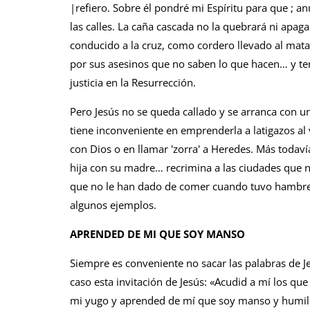
|refiero. Sobre él pondré mi Espíritu para que ; a
las calles. La caña cascada no la quebrará ni ap
conducido a la cruz, como cordero llevado al matad
por sus asesinos que no saben lo que hacen… y te
justicia en la Resurrección.
Pero Jesús no se queda callado y se arran­ca con un 
tiene inconveniente en em­prenderla a latigazos a
con Dios o en llamar 'zorra' a Heredes. Más todaví
hija con su madre… recrimina a las ciudades que no
que no le han dado de comer cuando tuvo hambre, 
algunos ejem­plos.
APRENDED DE MI QUE SOY MANSO
Siempre es conveniente no sacar las pala­bras de Je
caso esta invitación de Jesús: «Acudid a mí los que
mi yugo y aprended de mí que soy manso y humilde