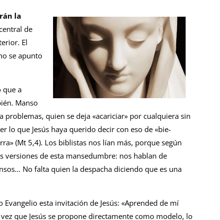
rán la
central de
erior. El
 no se apunto
 que a
mbién. Manso
 problemas, quien se deja «acariciar» por cualquiera sin
nder lo que Jesús haya querido decir con eso de «bie­
ra» (Mt 5,4). Los biblistas nos lían más, porque según
ntas versiones de esta manse­dumbre: nos hablan de
ansos… No falta quien la despacha diciendo que es una
o Evangelio esta invitación de Jesús: «Aprended de mí
 vez que Jesús se propo­ne directamente como modelo, lo