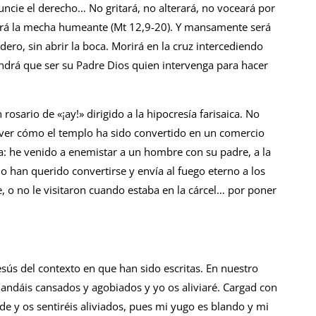
nuncie el derecho… No gritará, no alterará, no voceará por
agará la mecha humeante (Mt 12,9-20). Y mansamente será
ero, sin abrir la boca. Morirá en la cruz intercediendo
ndrá que ser su Padre Dios quien intervenga para hacer
rosario de «¡ay!» dirigido a la hipo­cresía farisaica. No
l ver cómo el templo ha sido convertido en un comercio
a: he veni­do a enemistar a un hombre con su padre, a la
 han querido convertirse y envía al fue­go eterno a los
o no le visitaron cuando estaba en la cárcel… por poner
sús del contexto en que han sido es­critas. En nuestro
 andáis cansados y ago­biados y yo os aliviaré. Cargad con
 y os sentiréis aliviados, pues mi yugo es blando y mi