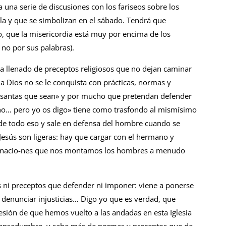
 una serie de discusiones con los fa­riseos sobre los
la y que se simbolizan en el sábado. Tendrá que
 que la miseri­cordia está muy por encima de los
y no por sus palabras).
ha llenado de preceptos religiosos que no dejan caminar
a Dios no se le con­quista con prácticas, normas y
 santas que sean» y por mucho que pretendan defender
i­cho… pero yo os digo» tiene como trasfondo al mismísimo
a de todo eso y sale en defensa del hombre cuando se
 Jesús son ligeras: hay que cargar con el hermano y
rginacio-nes que nos montamos los hombres a menudo
 ni preceptos que defender ni imponer: viene a ponerse
 y denunciar injusticias… Digo yo que es verdad, que
sión de que hemos vuelto a las andadas en esta Iglesia