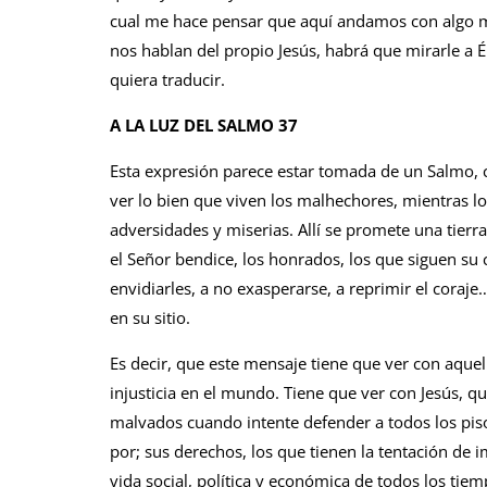
cual me hace pensar que aquí andamos con algo má
nos hablan del propio Jesús, habrá que mirarle a 
quiera traducir.
A LA LUZ DEL SALMO 37
Esta expresión parece estar tomada de un Salmo, c
ver lo bien que viven los malhechores, mientras lo
adversida­des y miserias. Allí se promete una tierr
el Señor bendice, los honrados, los que si­guen su 
envidiarles, a no exasperarse, a re­primir el coraj
en su sitio.
Es decir, que este mensaje tiene que ver con aquell
injusticia en el mundo. Tiene que ver con Jesús, q
malvados cuando intente defender a todos los pis
por; sus derechos, los que tienen la tentación de 
vida social, política y económica de todos los tiem