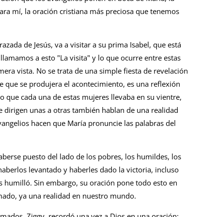
ara mí, la oración cristiana más preciosa que tenemos
azada de Jesús, va a visitar a su prima Isabel, que está
lamamos a esto "La visita" y lo que ocurre entre estas
ra vista. No se trata de una simple fiesta de revelación
 que se produjera el acontecimiento, es una reflexión
 lo que cada una de estas mujeres llevaba en su vientre,
 dirigen unas a otras también hablan de una realidad
 Evangelios hacen que María pronuncie las palabras del
berse puesto del lado de los pobres, los humildes, los
berlos levantado y haberles dado la victoria, incluso
s humilló. Sin embargo, su oración pone todo esto en
mado, ya una realidad en nuestro mundo.
imados, Ziggy, recordó una vez a Dios en una oración: