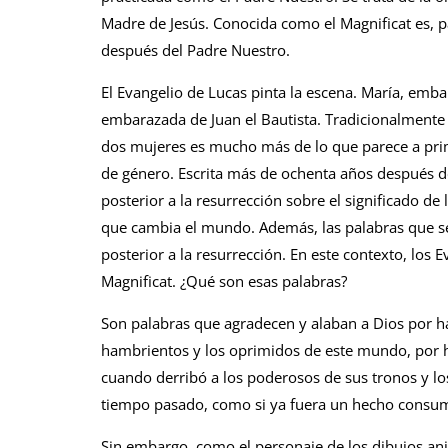
Madre de Jesús. Conocida como el Magnificat es, p
después del Padre Nuestro.
El Evangelio de Lucas pinta la escena. María, embar
embarazada de Juan el Bautista. Tradicionalmente l
dos mujeres es mucho más de lo que parece a prime
de género. Escrita más de ochenta años después de
posterior a la resurrección sobre el significado de
que cambia el mundo. Además, las palabras que se
posterior a la resurrección. En este contexto, los
Magnificat. ¿Qué son esas palabras?
Son palabras que agradecen y alaban a Dios por ha
hambrientos y los oprimidos de este mundo, por ha
cuando derribó a los poderosos de sus tronos y lo
tiempo pasado, como si ya fuera un hecho consu
Sin embargo, como el personaje de los dibujos an