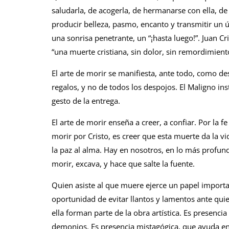
saludarla, de acogerla, de hermanarse con ella, de 
producir belleza, pasmo, encanto y transmitir un ú
una sonrisa penetrante, un “¡hasta luego!”. Juan Cr
“una muerte cristiana, sin dolor, sin remordimiento
El arte de morir se manifiesta, ante todo, como 
regalos, y no de todos los despojos. El Maligno inst
gesto de la entrega.
El arte de morir enseña a creer, a confiar. Por la f
morir por Cristo, es creer que esta muerte da la vi
la paz al alma. Hay en nosotros, en lo más profund
morir, excava, y hace que salte la fuente.
Quien asiste al que muere ejerce un papel importa
oportunidad de evitar llantos y lamentos ante qui
ella forman parte de la obra artística. Es presencia
demonios. Es presencia mistagógica, que ayuda en 