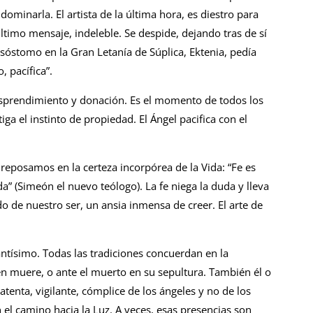
dominarla. El artista de la última hora, es diestro para
ltimo mensaje, indeleble. Se despide, dejando tras de sí
isóstomo en la Gran Letanía de Súplica, Ektenia, pedía
, pacífica”.
desprendimiento y donación. Es el momento de todos los
iga el instinto de propiedad. El Ángel pacifica con el
e reposamos en la certeza incorpórea de la Vida: “Fe es
da” (Simeón el nuevo teólogo). La fe niega la duda y lleva
o de nuestro ser, un ansia inmensa de creer. El arte de
ntísimo. Todas las tradiciones concuerdan en la
en muere, o ante el muerto en su sepultura. También él o
 atenta, vigilante, cómplice de los ángeles y no de los
el camino hacia la Luz. A veces, esas presencias son