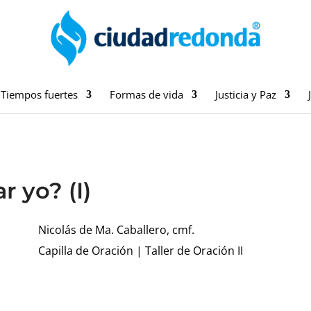
Tiempos fuertes
Formas de vida
Justicia y Paz
 yo? (I)
Nicolás de Ma. Caballero, cmf.
Capilla de Oración
|
Taller de Oración II