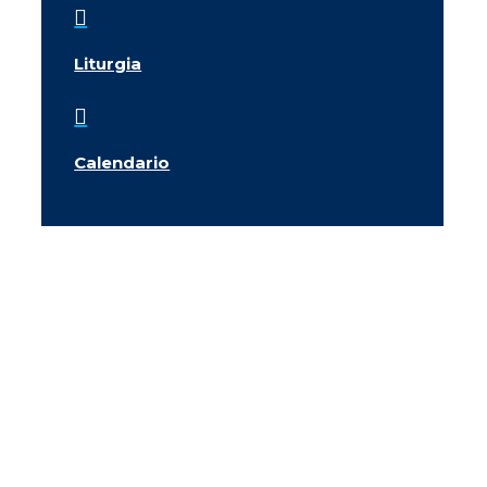

Liturgia

Calendario