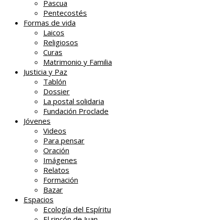
Pascua
Pentecostés
Formas de vida
Laicos
Religiosos
Curas
Matrimonio y Familia
Justicia y Paz
Tablón
Dossier
La postal solidaria
Fundación Proclade
Jóvenes
Videos
Para pensar
Oración
Imágenes
Relatos
Formación
Bazar
Espacios
Ecología del Espíritu
El rincón de Juan