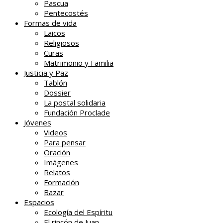
Pascua
Pentecostés
Formas de vida
Laicos
Religiosos
Curas
Matrimonio y Familia
Justicia y Paz
Tablón
Dossier
La postal solidaria
Fundación Proclade
Jóvenes
Videos
Para pensar
Oración
Imágenes
Relatos
Formación
Bazar
Espacios
Ecología del Espíritu
El rincón de Juan