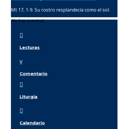
Mt 17, 1-9. Su rostro resplandecía como el sol.
¡No hay eventos!

Lecturas
v
Comentario

Liturgia

Calendario