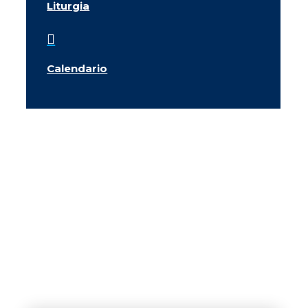
Liturgia

Calendario