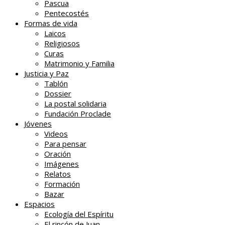
Pascua
Pentecostés
Formas de vida
Laicos
Religiosos
Curas
Matrimonio y Familia
Justicia y Paz
Tablón
Dossier
La postal solidaria
Fundación Proclade
Jóvenes
Videos
Para pensar
Oración
Imágenes
Relatos
Formación
Bazar
Espacios
Ecología del Espíritu
El rincón de Juan