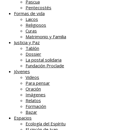
Pascua
Pentecostés
Formas de vida
Laicos
Religiosos
Curas
Matrimonio y Familia
Justicia y Paz
Tablón
Dossier
La postal solidaria
Fundación Proclade
Jóvenes
Videos
Para pensar
Oración
Imágenes
Relatos
Formación
Bazar
Espacios
Ecología del Espíritu
El rincón de Juan