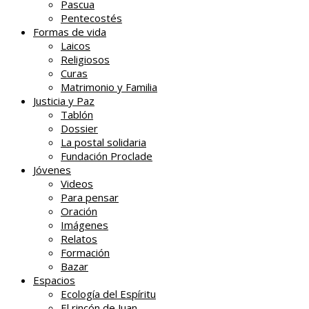
Pascua
Pentecostés
Formas de vida
Laicos
Religiosos
Curas
Matrimonio y Familia
Justicia y Paz
Tablón
Dossier
La postal solidaria
Fundación Proclade
Jóvenes
Videos
Para pensar
Oración
Imágenes
Relatos
Formación
Bazar
Espacios
Ecología del Espíritu
El rincón de Juan